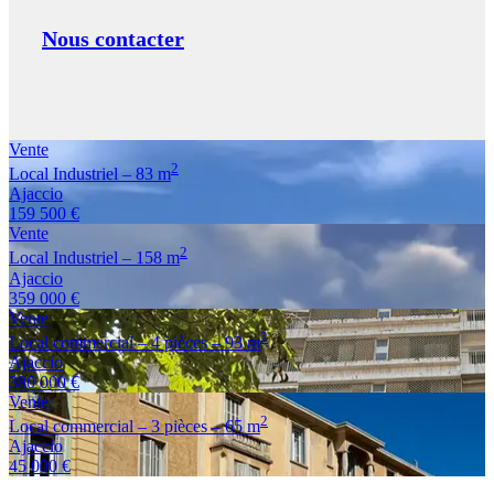
Nous contacter
Vente
2
Local Industriel – 83 m
Ajaccio
159 500 €
Vente
2
Local Industriel – 158 m
Ajaccio
359 000 €
Vente
2
Local commercial – 4 pièces – 93 m
Ajaccio
380 000 €
Vente
2
Local commercial – 3 pièces – 65 m
Ajaccio
45 000 €