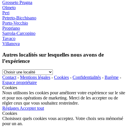
Grosseto Prugna
Olmeto
Peri
Petreto-Bicchisano
Porto-Vecchio
Propriano
Sarrola-Carcopino
Tavaco
Villanova
Autres localités sur lesquelles nous avons de
l’expérience
Choisir
une
Contact
-
Mentions légales
-
Cookies
-
Confidentialités
-
Barème
-
localité
Espace propriétaire
Cookies
Nous utilisons les cookies pour améliorer votre expérience sur le site
et pour nos opérations de marketing. Merci de les accepter ou de
régler ceux que vous souhaitez restreindre.
Réglages
Accepter tout
Cookies
Choisissez quels cookies vous acceptez. Votre choix sera mémorisé
pour un an.