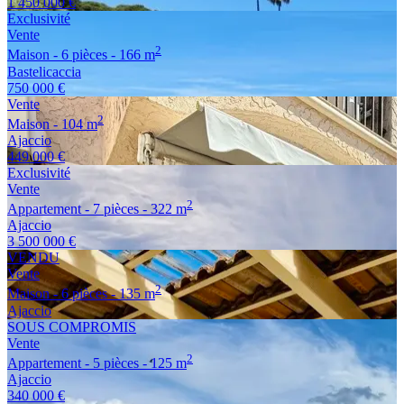
1 450 000 €
Exclusivité
Vente
2
Maison - 6 pièces - 166 m
Bastelicaccia
750 000 €
Vente
2
Maison - 104 m
Ajaccio
449 000 €
Exclusivité
Vente
2
Appartement - 7 pièces - 322 m
Ajaccio
3 500 000 €
VENDU
Vente
2
Maison - 6 pièces - 135 m
Ajaccio
SOUS COMPROMIS
Vente
2
Appartement - 5 pièces - 125 m
Ajaccio
340 000 €