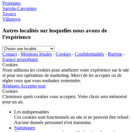
Propriano
Sarrola-Carcopino
Tavaco
Villanova
Autres localités sur lesquelles nous avons de
l’expérience
Choisir
une
Contact
-
Mentions légales
-
Cookies
-
Confidentialités
-
Barème
-
localité
Espace propriétaire
Cookies
Nous utilisons les cookies pour améliorer votre expérience sur le site
et pour nos opérations de marketing. Merci de les accepter ou de
régler ceux que vous souhaitez restreindre.
Réglages
Accepter tout
Cookies
Choisissez quels cookies vous acceptez. Votre choix sera mémorisé
pour un an.
Les indispensables
Ces cookies sont fonctionnels au site et ne peuvent être refusé.
Aucune donnée personnel n'est transmise.
Statistiques