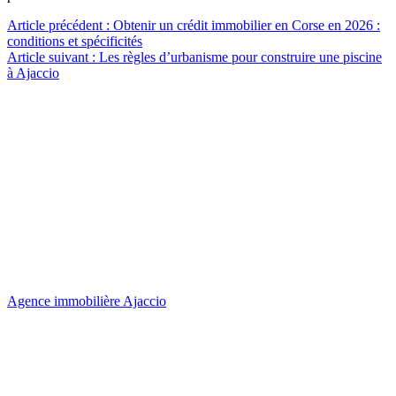
Navigation
Article précédent :
Obtenir un crédit immobilier en Corse en 2026 :
conditions et spécificités
de
Article suivant :
Les règles d’urbanisme pour construire une piscine
l’article
à Ajaccio
Agence immobilière Ajaccio