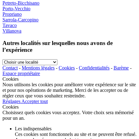
Petreto-Bicchisano
Porto-Vecchio
Propriano
Sarrola-Carcopino
Tavaco
Villanova
Autres localités sur lesquelles nous avons de
l’expérience
Choisir
une
Contact
-
Mentions légales
-
Cookies
-
Confidentialités
-
Barème
-
localité
Espace propriétaire
Cookies
Nous utilisons les cookies pour améliorer votre expérience sur le site
et pour nos opérations de marketing. Merci de les accepter ou de
régler ceux que vous souhaitez restreindre.
Réglages
Accepter tout
Cookies
Choisissez quels cookies vous acceptez. Votre choix sera mémorisé
pour un an.
Les indispensables
Ces cookies sont fonctionnels au site et ne peuvent être refusé.