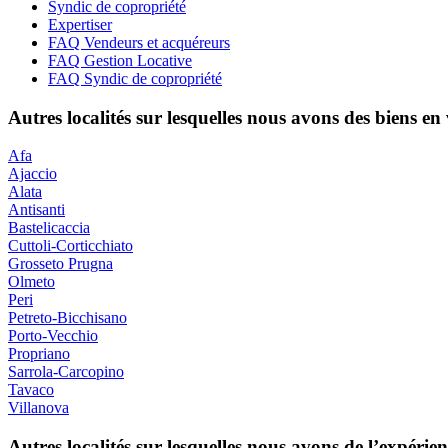
Syndic de copropriété
Expertiser
FAQ Vendeurs et acquéreurs
FAQ Gestion Locative
FAQ Syndic de copropriété
Autres localités sur lesquelles nous avons des biens en
Afa
Ajaccio
Alata
Antisanti
Bastelicaccia
Cuttoli-Corticchiato
Grosseto Prugna
Olmeto
Peri
Petreto-Bicchisano
Porto-Vecchio
Propriano
Sarrola-Carcopino
Tavaco
Villanova
Autres localités sur lesquelles nous avons de l’expérie