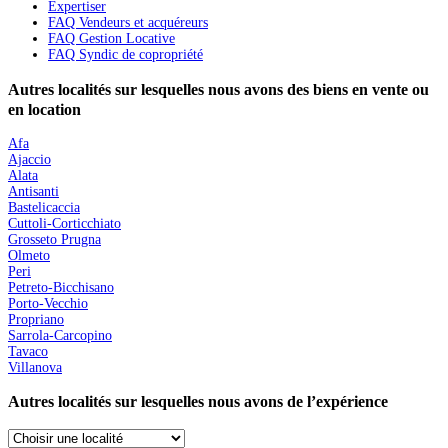
Expertiser
FAQ Vendeurs et acquéreurs
FAQ Gestion Locative
FAQ Syndic de copropriété
Autres localités sur lesquelles nous avons des biens en vente ou
en location
Afa
Ajaccio
Alata
Antisanti
Bastelicaccia
Cuttoli-Corticchiato
Grosseto Prugna
Olmeto
Peri
Petreto-Bicchisano
Porto-Vecchio
Propriano
Sarrola-Carcopino
Tavaco
Villanova
Autres localités sur lesquelles nous avons de l’expérience
Choisir