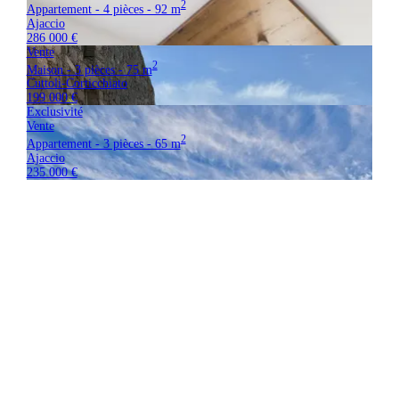
2
Appartement - 4 pièces - 92 m
Ajaccio
286 000 €
Vente
2
Maison - 3 pièces - 75 m
Cuttoli-Corticchiato
199 000 €
Exclusivité
Vente
2
Appartement - 3 pièces - 65 m
Ajaccio
235 000 €