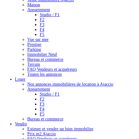
Maison
Appartement
Studio / F1
F2
F3
F4
F5
Vue sur mer
Prestige
Parking
Immobilier Neuf
Bureau et commerce
Terrain
FAQ Vendeurs et acquéreurs
Toutes les annonces
Louer
Nos annonces immobilières de location à Ajaccio
Appartement
Studio / F1
F2
F3
F4
F5
Bureau et commerce
Vendre
Estimer et vendre un bien immobilier
Prix m2 Ajaccio
FAQ Vendeurs et acquéreurs