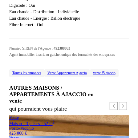
Digicode
:
Oui
Eau chaude - Distribution
:
Individuelle
Eau chaude - Energie
:
Ballon électrique
Fibre Internet
:
Oui
Numéro SIREN de l'Agence :
492388863
Agent immobilier inscrit au guichet unique des formalités des entreprises
Toutes les annonces
Vente Appartement Ajaccio
vente f5 ajaccio
AUTRES MAISONS /
APPARTEMENTS À AJACCIO
en
vente
qui pourraient vous plaire
Vente
2
Maison - 3 pièces - 52 m
Porto-Vecchio
425 000 €