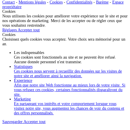
une
Contact
-
Mentions légales
-
Cookies
-
Confidentialités
-
Barème
-
Espace
localité
propriétaire
Cookies
Nous utilisons les cookies pour améliorer votre expérience sur le site et pour
nos opérations de marketing. Merci de les accepter ou de régler ceux que
vous souhaitez restreindre.
Réglages
Accepter tout
Cookies
Choisissez quels cookies vous acceptez. Votre choix sera mémorisé pour un
an.
Les indispensables
Ces cookies sont fonctionnels au site et ne peuvent être refusé.
Aucune donnée personnel n'est transmise.
Statistiques
Ces cookies nous servent à recueillir des données sur les visites de
notre site et améliorer ainsi la navigation.
Éxperience
Afin que notre site Web fonctionne au mieux lors de votre visite. Si
vous refusez ces cookies, certaines fonctionnalités disparaîtront du
site.
Marketing
En partageant vos intérêts et votre comportement lorsque vous
visitez notre site, vous augmentez les chances de voir du contenu et
des offres personnalisés.
Sauvegarder
Accepter tout