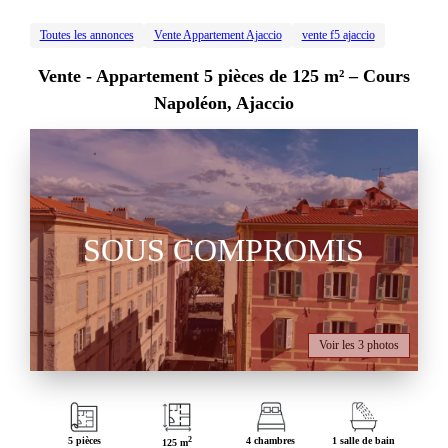
Toutes les annonces
Vente Appartement Ajaccio
vente f5 ajaccio
Vente -
Appartement 5 pièces de 125 m² – Cours
Napoléon, Ajaccio
SOUS COMPROMIS
Voir les 3 photos
5 pièces
2
4 chambres
1 salle de bain
125 m