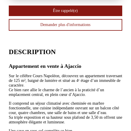
Être rappelé(e)
Demander plus d'informations
DESCRIPTION
Appartement en vente à
Ajaccio
Sur le célèbre Cours Napoléon, découvrez un appartement traversant
de 125 m², baigné de lumière et situé au 4ᵉ étage d’un immeuble de
caractère.
Ce bien rare allie le charme de l’ancien à la praticité d’un
emplacement central, en plein cœur d’Ajaccio.
Il comprend un séjour climatisé avec cheminée en marbre
fonctionnelle, une cuisine indépendante ouvrant sur un balcon côté
cour, quatre chambres, une salle de bains et une salle d’eau.
Sa triple exposition et sa hauteur sous plafond de 3,50 m offrent une
atmosphère élégante et lumineuse.
Une cave en sous-sol complète ce bien.