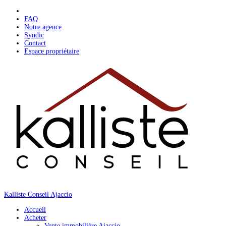
Skip
to
FAQ
content
Notre agence
Syndic
Contact
Espace propriétaire
Kalliste Conseil Ajaccio
Accueil
Acheter
Vente immobilière Ajaccio