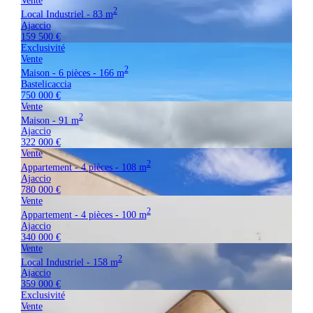
Vente
2
Local Industriel - 83 m
Ajaccio
159 500 €
Exclusivité
Vente
2
Maison - 6 pièces - 166 m
Bastelicaccia
750 000 €
Vente
2
Maison - 91 m
Ajaccio
322 000 €
Vente
2
Appartement - 4 pièces - 108 m
Ajaccio
780 000 €
Vente
2
Appartement - 4 pièces - 100 m
Ajaccio
340 000 €
Vente
2
Local Industriel - 158 m
Ajaccio
359 000 €
Exclusivité
Vente