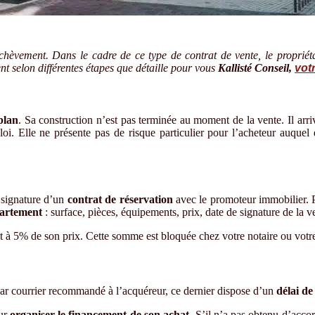
èvement. Dans le cadre de ce type de contrat de vente, le propriéta
ent selon différentes étapes que détaille pour vous
Kallisté Conseil,
vot
plan
. Sa construction n’est pas terminée au moment de la vente. Il arr
a loi. Elle ne présente pas de risque particulier pour l’acheteur auque
 signature d’un
contrat de réservation
avec le promoteur immobilier. P
ppartement
: surface, pièces, équipements, prix, date de signature de la ve
 à 5% de son prix. Cette somme est bloquée chez votre notaire ou votr
 par courrier recommandé à l’acquéreur, ce dernier dispose d’un
délai de
our
organiser le financement de son achat
. S’il n’a pas obtenu d’accor