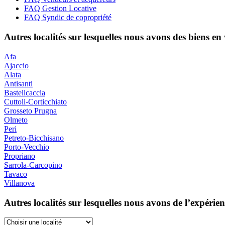
FAQ Gestion Locative
FAQ Syndic de copropriété
Autres localités sur lesquelles nous avons des biens en
Afa
Ajaccio
Alata
Antisanti
Bastelicaccia
Cuttoli-Corticchiato
Grosseto Prugna
Olmeto
Peri
Petreto-Bicchisano
Porto-Vecchio
Propriano
Sarrola-Carcopino
Tavaco
Villanova
Autres localités sur lesquelles nous avons de l’expérie
Choisir