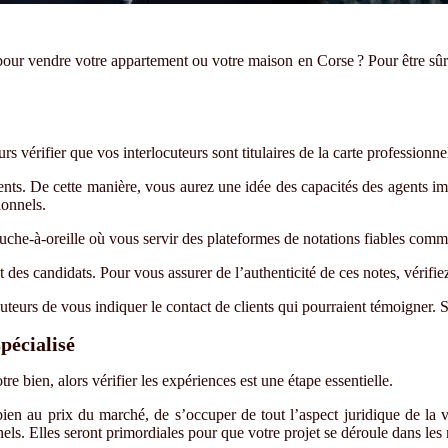
, pour vendre votre appartement ou votre maison en Corse ? Pour
ê
tre s
û
urs v
é
rifier que vos interlocuteurs sont titulaires de la carte professionne
ients. De cette mani
è
re, vous aurez une id
é
e des capacit
é
s des agents i
ionnels.
bouche-à-oreille où vous servir des plateformes de notations fiables 
et des candidats. Pour vous assurer de l
’
authenticit
é
de ces notes, v
é
rifi
cuteurs
de vous indiquer le contact de clients qui pourraient témoigner. S
spécialisé
re bien, alors v
é
rifier les exp
é
riences est une
é
tape essentielle.
bien au prix du march
é
, de s
’
occuper de tout l
’
aspect juridique de la 
ls. Elles seront primordiales pour que votre projet se déroule dans les 