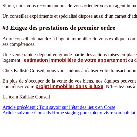
Sinon, nous vous recommandons de vous orienter vers un agent immo
Un conseiller expérimenté et spécialisé dispose aussi d
’
un carnet d
’
ad
#3 Exigez des prestations de premier ordre
Autre conseil
: demandez
à
l
’
agent immobilier de vous expliquer com
ses compétences.
Une vente rapide d
é
pend en grande partie des actions mises en place.
logement :
estimation immobilière de votre appartement
ou de
Chez Kallist
é
Conseil, nous vous aidons à réaliser votre transaction im
En plus de s’occuper de la vente de vos biens, nos équipes peuvent 
concrétiser votre
projet immobilier dans le luxe
. N’hésitez pas à 
La team Kallisté Conseil
Navigation
Article précédent :
Tout savoir sur l’état des lieux en Corse
Article suivant :
Conseils Home staging pour mieux vivre son habitat
de
l’article