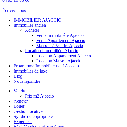
04 95 10 88 60
Écrivez-nous
IMMOBILIER AJACCIO
Immobilier ancien
Acheter
Vente immobilière Ajaccio
Vente Appartement Ajaccio
Maisons à Vendre Ajaccio
Location Immobilière Ajaccio
Location Appartement Ajaccio
Location Maison Ajaccio
Programme Immobilier neuf Ajaccio
Immobilier de luxe
Blog
Nous rejoindre
Vendre
Prix m2 Ajaccio
Acheter
Louer
Gestion locative
Syndic de copropriété
Expertiser
FAQ Vendeurs et acquéreurs