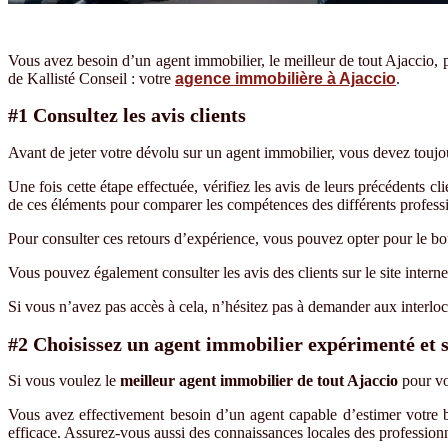
Vous avez besoin d
’
un agent immobilier, le meilleur de tout Ajaccio
de Kallisté Conseil : votre
agence immobilière à Ajaccio
.
#1 Consultez les avis clients
Avant de jeter votre d
é
volu sur un agent immobilier, vous devez toujo
Une fois cette étape effectuée, v
é
rifiez les avis de leurs pr
é
c
é
dents cl
de ces éléments pour comparer les comp
é
tences des différents profess
Pour consulter ces retours d’expérience, vous pouvez opter pour le 
Vous pouvez
é
galement consulter les avis des clients sur le site intern
Si vous n
’
avez pas acc
è
s
à
cela, n
’
h
é
sitez pas
à
demander
aux interlo
#2 Choisissez un agent immobilier exp
é
riment
é et 
Si vous voulez le
meilleur agent immobilier de tout Ajaccio
pour vot
Vous avez effectivement besoin d
’
un agent capable d
’
estimer votre 
efficace. Assurez-vous aussi des connaissances locales des professionne