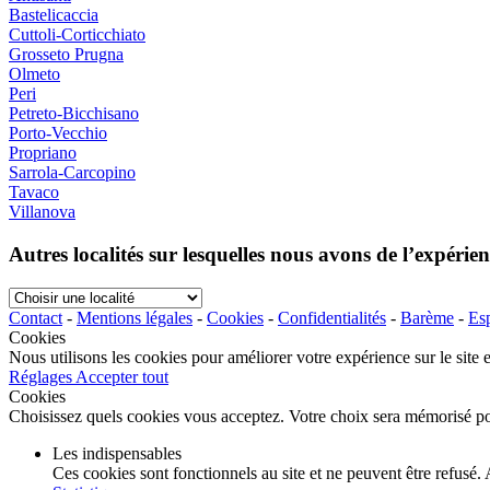
Bastelicaccia
Cuttoli-Corticchiato
Grosseto Prugna
Olmeto
Peri
Petreto-Bicchisano
Porto-Vecchio
Propriano
Sarrola-Carcopino
Tavaco
Villanova
Autres localités sur lesquelles nous avons de l’expérie
Choisir
une
Contact
-
Mentions légales
-
Cookies
-
Confidentialités
-
Barème
-
Esp
localité
Cookies
Nous utilisons les cookies pour améliorer votre expérience sur le site
Réglages
Accepter tout
Cookies
Choisissez quels cookies vous acceptez. Votre choix sera mémorisé p
Les indispensables
Ces cookies sont fonctionnels au site et ne peuvent être refusé