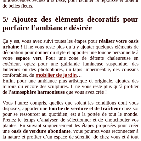
inflorescences sèches à la base, pour faciliter la repousse et obtenir
de belles fleurs.
5/ Ajoutez des éléments décoratifs pour
parfaire l’ambiance désirée
Ça y est, vous avez suivi toutes les étapes pour
réaliser votre oasis
urbaine
! Il ne vous reste plus qu’à y ajouter quelques éléments de
décoration pour donner du style et apporter une touche personnelle à
votre
espace ver
t. Pour une zone de détente chaleureuse en
extérieur, optez pour une guirlande lumineuse suspendue, des
lanternes ou des photophores, un tapis imperméable, des coussins
confortables, du
mobilier de jardin
…
Enfin, pour une ambiance plus artistique et originale, ajoutez des
miroirs ou encore des sculptures. Il ne vous reste plus qu’à profiter
de l’
atmosphère harmonieuse
que vous avez créé !
Vous l’aurez compris, quelles que soient les conditions dont vous
disposez, apporter une
touche de verdure et de fraîcheur
chez soi
pour se ressourcer au quotidien, est à la portée de tout le monde.
Prenez le temps d’analyser, de sélectionner et de chouchouter vos
plantes. En suivant soigneusement les étapes proposées pour créer
une
oasis de verdure abondante
, vous pourrez vous reconnecter à
la nature et profiter d’un espace de sérénité, de chez vous et à tout