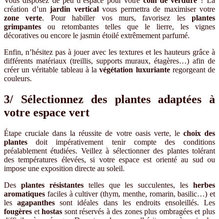
Vous disposez de peu d’espace pour votre
coin de verdure
? La
création d’un
jardin vertical
vous permettra de maximiser votre
zone verte
. Pour habiller vos murs, favorisez les
plantes
grimpantes
ou retombantes telles que le lierre, les vignes
décoratives ou encore le jasmin étoilé extrêmement parfumé.
Enfin, n’hésitez pas à jouer avec les textures et les hauteurs grâce à
différents matériaux (treillis, supports muraux, étagères…) afin de
créer un véritable tableau à la
végétation luxuriante
regorgeant de
couleurs.
3/ Sélectionnez des plantes adaptées à
votre espace vert
Étape cruciale dans la réussite de votre oasis verte, le
choix des
plantes
doit impérativement tenir compte des conditions
préalablement étudiées. Veillez à sélectionner des plantes tolérant
des températures élevées, si votre espace est orienté au sud ou
impose une exposition directe au soleil.
Des
plantes résistantes
telles que les succulentes, les
herbes
aromatiques
faciles à cultiver (thym, menthe, romarin, basilic…) et
les
agapanthes
sont idéales dans les endroits ensoleillés. Les
fougères
et
hostas
sont réservés à des zones plus ombragées et plus