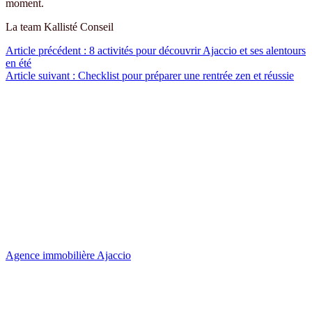
moment.
La team Kallisté Conseil
Navigation
Article précédent :
8 activités pour découvrir Ajaccio et ses alentours
en été
de
Article suivant :
Checklist pour préparer une rentrée zen et réussie
l’article
Agence immobilière Ajaccio