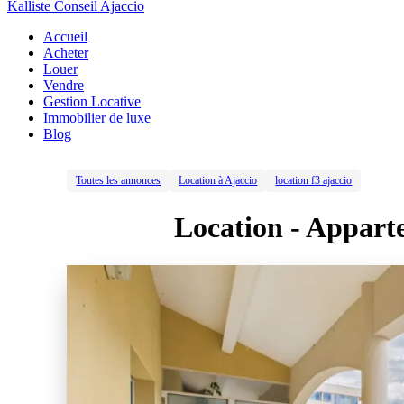
Kalliste Conseil Ajaccio
Accueil
Acheter
Louer
Vendre
Gestion Locative
Immobilier de luxe
Blog
Toutes les annonces
Location à Ajaccio
location f3 ajaccio
Location -
Apparte