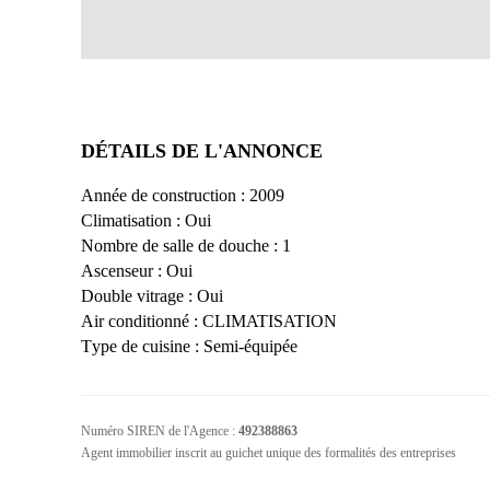
DÉTAILS DE L'ANNONCE
Année de construction
:
2009
Climatisation
:
Oui
Nombre de salle de douche
:
1
Ascenseur
:
Oui
Double vitrage
:
Oui
Air conditionné
:
CLIMATISATION
Type de cuisine
:
Semi-équipée
Numéro SIREN de l'Agence :
492388863
Agent immobilier inscrit au guichet unique des formalités des entreprises