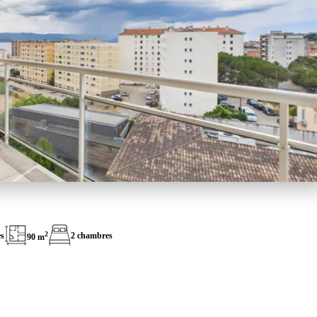
2
es
2 chambres
90 m