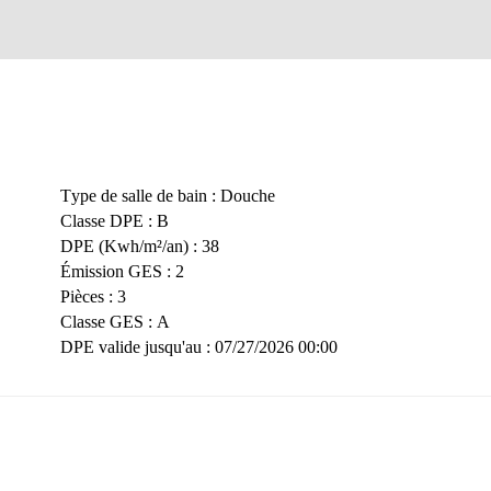
Type de salle de bain
:
Douche
Classe DPE
:
B
DPE (Kwh/m²/an)
:
38
Émission GES
:
2
Pièces
:
3
Classe GES
:
A
DPE valide jusqu'au
:
07/27/2026 00:00