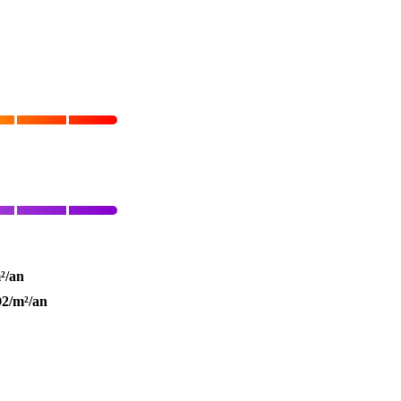
²/an
2/m²/an