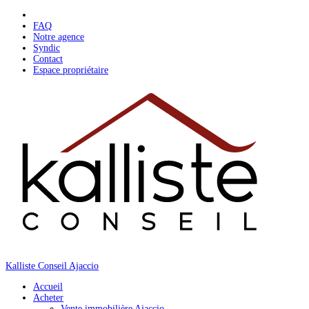
Skip
to
FAQ
content
Notre agence
Syndic
Contact
Espace propriétaire
Kalliste Conseil Ajaccio
Accueil
Acheter
Vente immobilière Ajaccio