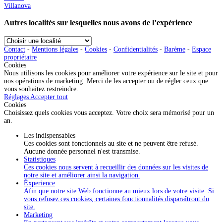
Villanova
Autres localités sur lesquelles nous avons de l’expérience
Choisir
une
Contact
-
Mentions légales
-
Cookies
-
Confidentialités
-
Barème
-
Espace
localité
propriétaire
Cookies
Nous utilisons les cookies pour améliorer votre expérience sur le site et pour
nos opérations de marketing. Merci de les accepter ou de régler ceux que
vous souhaitez restreindre.
Réglages
Accepter tout
Cookies
Choisissez quels cookies vous acceptez. Votre choix sera mémorisé pour un
an.
Les indispensables
Ces cookies sont fonctionnels au site et ne peuvent être refusé.
Aucune donnée personnel n'est transmise.
Statistiques
Ces cookies nous servent à recueillir des données sur les visites de
notre site et améliorer ainsi la navigation.
Éxperience
Afin que notre site Web fonctionne au mieux lors de votre visite. Si
vous refusez ces cookies, certaines fonctionnalités disparaîtront du
site.
Marketing