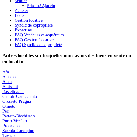
Vendre
Prix m2 Ajaccio
Acheter
Louer
Gestion locative
Syndic de copropriété
Expertiser
FAQ Vendeurs et acquéreurs
FAQ Gestion Locative
FAQ Syndic de copropriété
Autres localités sur lesquelles nous avons des biens en vente ou
en location
Afa
Ajaccio
Alata
Antisanti
Bastelicaccia
Cuttoli-Corticchiato
Grosseto Prugna
Olmeto
Peri
Petreto-Bicchisano
Porto-Vecchio
Propriano
Sarrola-Carcopino
Tavaco