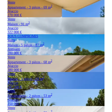
Vente
2
Appartement - 3 pièces - 69 m
Ajaccio
270 000 €
Vente
2
Maison - 91 m
Ajaccio
322 000 €
SOUS COMPROMIS
Vente
2
Maison - 5 pièces - 87 m
Antisanti
280 000 €
Vente
2
Appartement - 3 pièces - 68 m
Ajaccio
380 000 €
Vente
2
Maison - 3 pièces - 69 m
Ajaccio
347 500 €
Vente
2
Appartement - 2 pièces - 53 m
Ajaccio
250 000 €
Vente
2