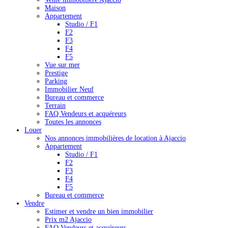
Maison
Appartement
Studio / F1
F2
F3
F4
F5
Vue sur mer
Prestige
Parking
Immobilier Neuf
Bureau et commerce
Terrain
FAQ Vendeurs et acquéreurs
Toutes les annonces
Louer
Nos annonces immobilières de location à Ajaccio
Appartement
Studio / F1
F2
F3
F4
F5
Bureau et commerce
Vendre
Estimer et vendre un bien immobilier
Prix m2 Ajaccio
FAQ Vendeurs et acquéreurs