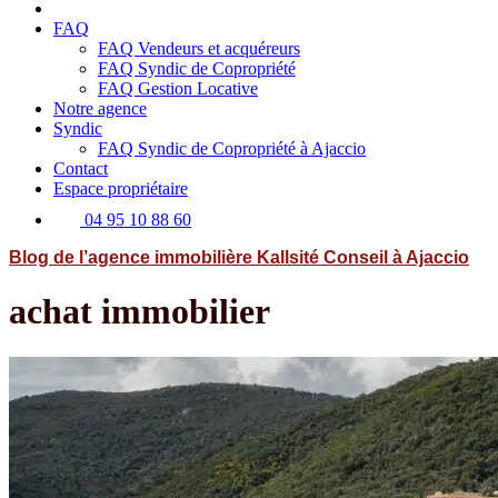
FAQ
FAQ Vendeurs et acquéreurs
FAQ Syndic de Copropriété
FAQ Gestion Locative
Notre agence
Syndic
FAQ Syndic de Copropriété à Ajaccio
Contact
Espace propriétaire
04 95 10 88 60
Blog de l’agence immobilière Kallsité Conseil à Ajaccio
achat immobilier