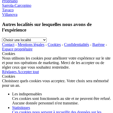
Propriano
Sarrola-Carcopino
Tavaco
Villanova
Autres localités sur lesquelles nous avons de
l’expérience
Choisir
une
Contact
-
Mentions légales
-
Cookies
-
Confidentialités
-
Barème
-
localité
Espace propriétaire
Cookies
Nous utilisons les cookies pour améliorer votre expérience sur le site
et pour nos opérations de marketing. Merci de les accepter ou de
régler ceux que vous souhaitez restreindre.
Réglages
Accepter tout
Cookies
Choisissez quels cookies vous acceptez. Votre choix sera mémorisé
pour un an.
Les indispensables
Ces cookies sont fonctionnels au site et ne peuvent être refusé.
Aucune donnée personnel n'est transmise.
Statistiques
Ces cookies nous servent à recueillir des données sur les