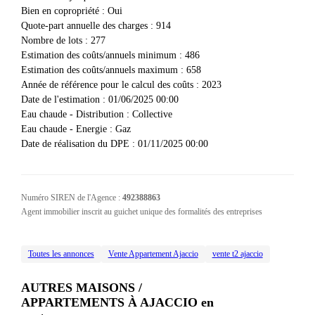
Bien en copropriété
:
Oui
Quote-part annuelle des charges
:
914
Nombre de lots
:
277
Estimation des coûts/annuels minimum
:
486
Estimation des coûts/annuels maximum
:
658
Année de référence pour le calcul des coûts
:
2023
Date de l'estimation
:
01/06/2025 00:00
Eau chaude - Distribution
:
Collective
Eau chaude - Energie
:
Gaz
Date de réalisation du DPE
:
01/11/2025 00:00
Numéro SIREN de l'Agence :
492388863
Agent immobilier inscrit au guichet unique des formalités des entreprises
Toutes les annonces
Vente Appartement Ajaccio
vente t2 ajaccio
AUTRES MAISONS /
APPARTEMENTS À AJACCIO
en