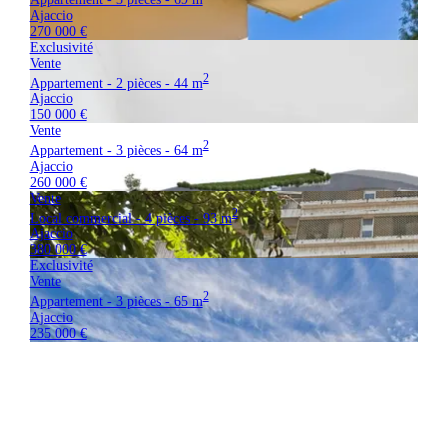
Ajaccio
270 000 €
Exclusivité
Vente
2
Appartement - 2 pièces - 44 m
Ajaccio
150 000 €
Vente
2
Appartement - 3 pièces - 64 m
Ajaccio
260 000 €
Vente
2
Local commercial - 4 pièces - 93 m
Ajaccio
380 000 €
Exclusivité
Vente
2
Appartement - 3 pièces - 65 m
Ajaccio
235 000 €