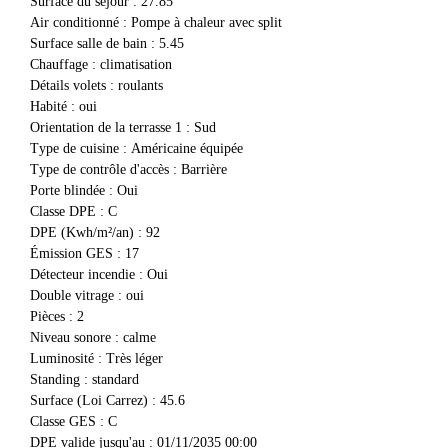
Surface du séjour
:
27.85
Air conditionné
:
Pompe à chaleur avec split
Surface salle de bain
:
5.45
Chauffage
:
climatisation
détails volets
:
roulants
Habité
:
oui
orientation de la terrasse 1
:
Sud
Type de cuisine
:
Américaine équipée
Type de contrôle d'accès
:
Barrière
Porte blindée
:
Oui
Classe DPE
:
C
DPE (Kwh/m²/an)
:
92
Émission GES
:
17
Détecteur incendie
:
Oui
Double vitrage
:
oui
Pièces
:
2
Niveau sonore
:
calme
Luminosité
:
Très léger
Standing
:
standard
Surface (Loi Carrez)
:
45.6
Classe GES
:
C
DPE valide jusqu'au
:
01/11/2035 00:00