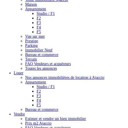
Maison
Appartement
Studio / F1
F2
F3
F4
F5
Vue sur mer
Prestige
Parking
Immobilier Neuf
Bureau et commerce
Terrain
FAQ Vendeurs et acquéreurs
Toutes les annonces
Louer
Nos annonces immobilières de location à Ajaccio
Appartement
Studio / F1
F2
F3
F4
F5
Bureau et commerce
Vendre
Estimer et vendre un bien immobilier
Prix m2 Ajaccio
FAQ Vendeurs et acquéreurs