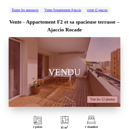
Toutes les annonces
Vente Appartement Ajaccio
vente t2 ajaccio
Vente -
Appartement F2 et sa spacieuse terrasse –
Ajaccio Rocade
VENDU
Voir les 12 photos
2 pièces
2
1 chambre
45 m