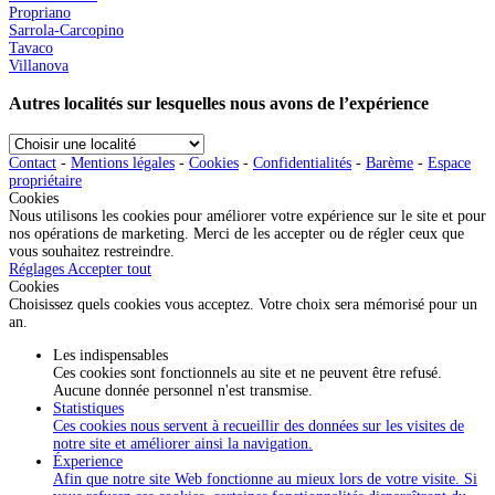
Propriano
Sarrola-Carcopino
Tavaco
Villanova
Autres localités sur lesquelles nous avons de l’expérience
Choisir
une
Contact
-
Mentions légales
-
Cookies
-
Confidentialités
-
Barème
-
Espace
localité
propriétaire
Cookies
Nous utilisons les cookies pour améliorer votre expérience sur le site et pour
nos opérations de marketing. Merci de les accepter ou de régler ceux que
vous souhaitez restreindre.
Réglages
Accepter tout
Cookies
Choisissez quels cookies vous acceptez. Votre choix sera mémorisé pour un
an.
Les indispensables
Ces cookies sont fonctionnels au site et ne peuvent être refusé.
Aucune donnée personnel n'est transmise.
Statistiques
Ces cookies nous servent à recueillir des données sur les visites de
notre site et améliorer ainsi la navigation.
Éxperience
Afin que notre site Web fonctionne au mieux lors de votre visite. Si