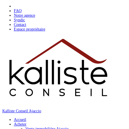
Skip
to
FAQ
content
Notre agence
Syndic
Contact
Espace propriétaire
Kalliste Conseil Ajaccio
Accueil
Acheter
Vente immobilière Ajaccio