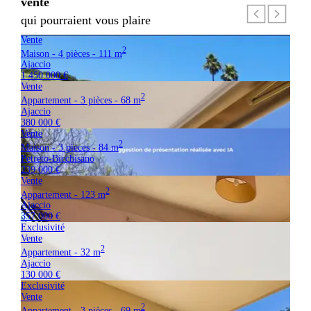
vente
qui pourraient vous plaire
Vente
2
Maison - 4 pièces - 111 m
Ajaccio
1 450 000 €
Vente
2
Appartement - 3 pièces - 68 m
Ajaccio
380 000 €
Vente
2
Maison - 3 pièces - 84 m
Petreto-Bicchisano
239 000 €
Vente
2
Appartement - 123 m
Ajaccio
357 000 €
Exclusivité
Vente
2
Appartement - 32 m
Ajaccio
130 000 €
Exclusivité
Vente
2
Appartement - 3 pièces - 69 m