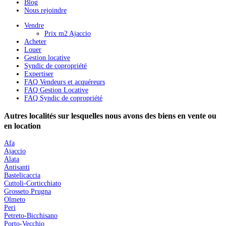
Blog
Nous rejoindre
Vendre
Prix m2 Ajaccio
Acheter
Louer
Gestion locative
Syndic de copropriété
Expertiser
FAQ Vendeurs et acquéreurs
FAQ Gestion Locative
FAQ Syndic de copropriété
Autres localités sur lesquelles nous avons des biens en vente ou
en location
Afa
Ajaccio
Alata
Antisanti
Bastelicaccia
Cuttoli-Corticchiato
Grosseto Prugna
Olmeto
Peri
Petreto-Bicchisano
Porto-Vecchio