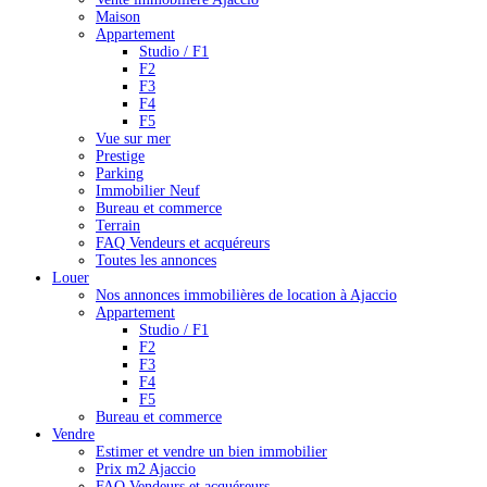
Maison
Appartement
Studio / F1
F2
F3
F4
F5
Vue sur mer
Prestige
Parking
Immobilier Neuf
Bureau et commerce
Terrain
FAQ Vendeurs et acquéreurs
Toutes les annonces
Louer
Nos annonces immobilières de location à Ajaccio
Appartement
Studio / F1
F2
F3
F4
F5
Bureau et commerce
Vendre
Estimer et vendre un bien immobilier
Prix m2 Ajaccio
FAQ Vendeurs et acquéreurs