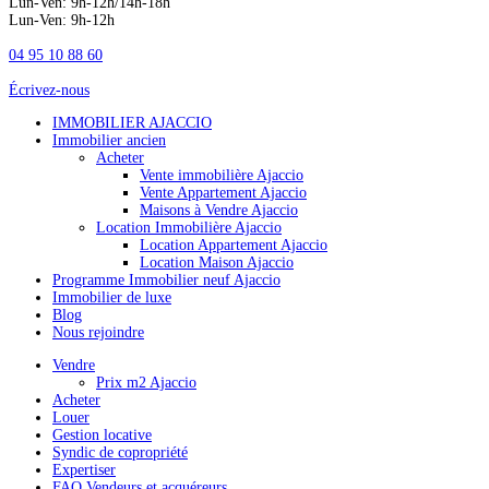
Lun-Ven: 9h-12h/14h-18h
Lun-Ven: 9h-12h
04 95 10 88 60
Écrivez-nous
IMMOBILIER AJACCIO
Immobilier ancien
Acheter
Vente immobilière Ajaccio
Vente Appartement Ajaccio
Maisons à Vendre Ajaccio
Location Immobilière Ajaccio
Location Appartement Ajaccio
Location Maison Ajaccio
Programme Immobilier neuf Ajaccio
Immobilier de luxe
Blog
Nous rejoindre
Vendre
Prix m2 Ajaccio
Acheter
Louer
Gestion locative
Syndic de copropriété
Expertiser
FAQ Vendeurs et acquéreurs