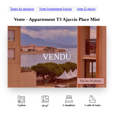
Toutes les annonces
Vente Appartement Ajaccio
vente f3 ajaccio
Vente -
Appartement T3 Ajaccio Place Miot
VENDU
Voir les 10 photos
3 pièces
2
2 chambres
1 salle de bain
69 m