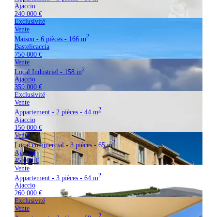
Ajaccio
240 000 €
Exclusivité
Vente
2
Maison - 6 pièces - 166 m
Bastelicaccia
750 000 €
Vente
2
Local Industriel - 158 m
Ajaccio
359 000 €
Exclusivité
Vente
2
Appartement - 2 pièces - 44 m
Ajaccio
150 000 €
Vente
2
Local commercial - 3 pièces - 65 m
Ajaccio
45 000 €
Vente
2
Appartement - 3 pièces - 64 m
Ajaccio
260 000 €
Exclusivité
Vente
2