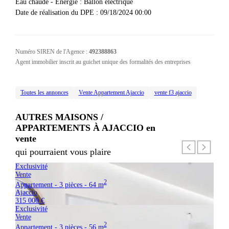
Eau chaude - Energie
:
Ballon électrique
Date de réalisation du DPE
:
09/18/2024 00:00
Numéro SIREN de l'Agence :
492388863
Agent immobilier inscrit au guichet unique des formalités des entreprises
Toutes les annonces
Vente Appartement Ajaccio
vente f3 ajaccio
AUTRES MAISONS /
APPARTEMENTS À AJACCIO
en
vente
qui pourraient vous plaire
Exclusivité
Vente
2
Appartement - 3 pièces - 64 m
Ajaccio
315 000 €
Exclusivité
Vente
2
Appartement - 3 pièces - 56 m