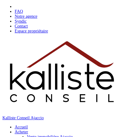
Skip
to
FAQ
content
Notre agence
Syndic
Contact
Espace propriétaire
Kalliste Conseil Ajaccio
Accueil
Acheter
Vente immobilière Ajaccio