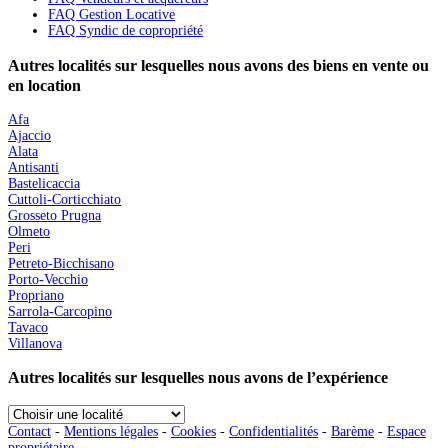
FAQ Gestion Locative
FAQ Syndic de copropriété
Autres localités sur lesquelles nous avons des biens en vente ou
en location
Afa
Ajaccio
Alata
Antisanti
Bastelicaccia
Cuttoli-Corticchiato
Grosseto Prugna
Olmeto
Peri
Petreto-Bicchisano
Porto-Vecchio
Propriano
Sarrola-Carcopino
Tavaco
Villanova
Autres localités sur lesquelles nous avons de l’expérience
Choisir
une
Contact
-
Mentions légales
-
Cookies
-
Confidentialités
-
Barème
-
Espace
localité
propriétaire