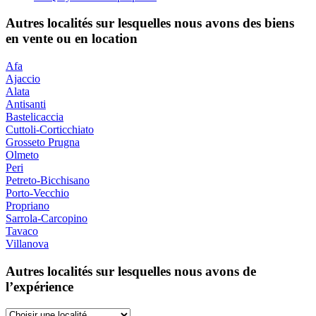
Autres localités sur lesquelles nous avons des biens
en vente ou en location
Afa
Ajaccio
Alata
Antisanti
Bastelicaccia
Cuttoli-Corticchiato
Grosseto Prugna
Olmeto
Peri
Petreto-Bicchisano
Porto-Vecchio
Propriano
Sarrola-Carcopino
Tavaco
Villanova
Autres localités sur lesquelles nous avons de
l’expérience
Choisir